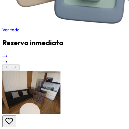
Ver todo
Reserva inmediata