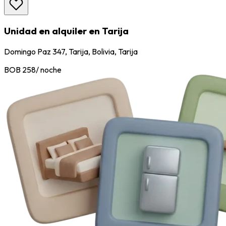
Unidad en alquiler en Tarija
Domingo Paz 347, Tarija, Bolivia
,
Tarija
BOB
258
/ noche