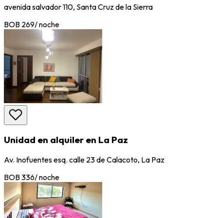
avenida salvador 110
,
Santa Cruz de la Sierra
BOB
269
/ noche
Unidad en alquiler en La Paz
Av. Inofuentes esq. calle 23 de Calacoto
,
La Paz
BOB
336
/ noche