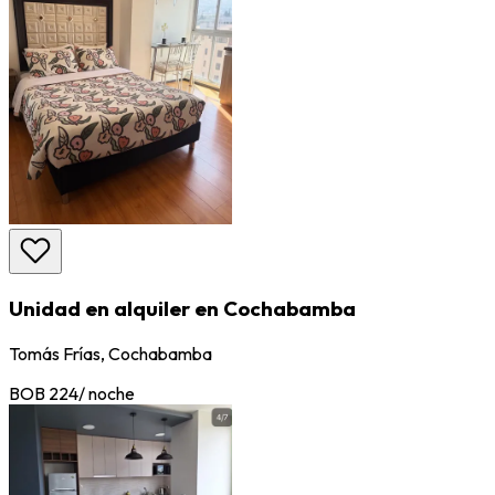
Unidad en alquiler en Cochabamba
Tomás Frías
,
Cochabamba
BOB
224
/ noche