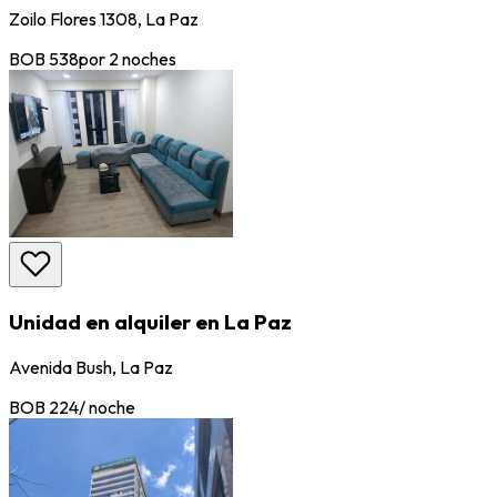
Zoilo Flores 1308
,
La Paz
BOB
538
por 2 noches
Unidad en alquiler en La Paz
Avenida Bush
,
La Paz
BOB
224
/ noche