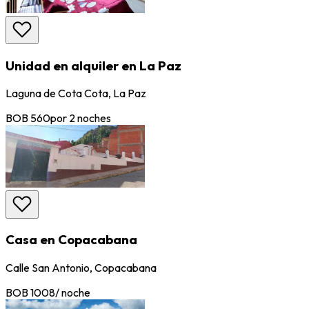
Unidad en alquiler en La Paz
Laguna de Cota Cota
,
La Paz
BOB
560
por 2 noches
Casa en Copacabana
Calle San Antonio
,
Copacabana
BOB
1008
/ noche