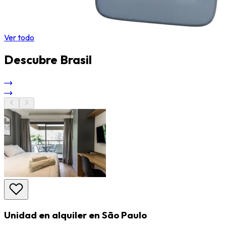
Ver todo
Descubre Brasil
Unidad en alquiler en São Paulo