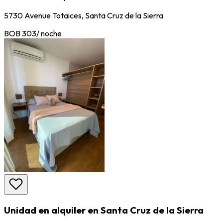
5730 Avenue Totaices
,
Santa Cruz de la Sierra
BOB
303
/ noche
Unidad en alquiler en Santa Cruz de la Sierra