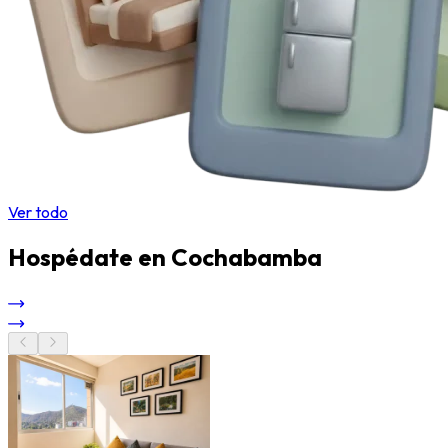
Ver todo
Hospédate en Cochabamba