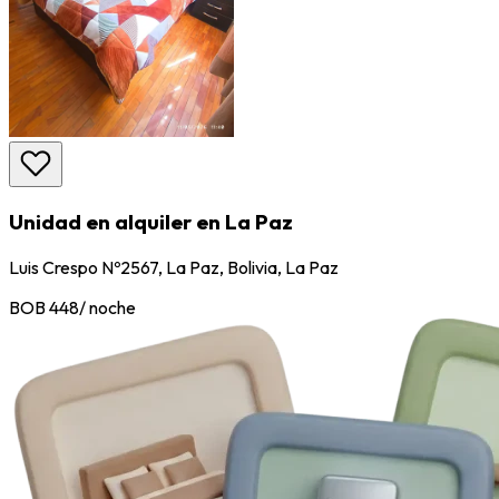
Unidad en alquiler en La Paz
Luis Crespo Nº2567, La Paz, Bolivia
,
La Paz
BOB
448
/ noche