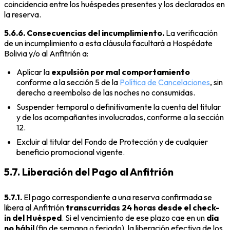
coincidencia entre los huéspedes presentes y los declarados en
la reserva.
5.6.6. Consecuencias del incumplimiento.
La verificación
de un incumplimiento a esta cláusula facultará a Hospédate
Bolivia y/o al Anfitrión a:
Aplicar la
expulsión por mal comportamiento
conforme a la sección 5 de la
Política de Cancelaciones
, sin
derecho a reembolso de las noches no consumidas.
Suspender temporal o definitivamente la cuenta del titular
y de los acompañantes involucrados, conforme a la sección
12.
Excluir al titular del Fondo de Protección y de cualquier
beneficio promocional vigente.
5.7. Liberación del Pago al Anfitrión
5.7.1.
El pago correspondiente a una reserva confirmada se
libera al Anfitrión
transcurridas 24 horas desde el check-
in del Huésped
. Si el vencimiento de ese plazo cae en un
día
no hábil
(fin de semana o feriado), la liberación efectiva de los