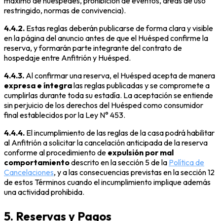
máximo de huéspedes, prohibición de eventos, áreas de uso
restringido, normas de convivencia).
4.4.2.
Estas reglas deberán publicarse de forma clara y visible
en la página del anuncio antes de que el Huésped confirme la
reserva, y formarán parte integrante del contrato de
hospedaje entre Anfitrión y Huésped.
4.4.3.
Al confirmar una reserva, el Huésped acepta de manera
expresa e íntegra
las reglas publicadas y se compromete a
cumplirlas durante toda su estadía. La aceptación se entiende
sin perjuicio de los derechos del Huésped como consumidor
final establecidos por la Ley N° 453.
4.4.4.
El incumplimiento de las reglas de la casa podrá habilitar
al Anfitrión a solicitar la cancelación anticipada de la reserva
conforme al procedimiento de
expulsión por mal
comportamiento
descrito en la sección 5 de la
Política de
Cancelaciones
, y a las consecuencias previstas en la sección 12
de estos Términos cuando el incumplimiento implique además
una actividad prohibida.
5. Reservas y Pagos